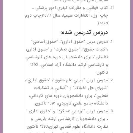
كتاب قوانين و مقررات كيفري امور پزشكي ـ
چاپ اول، انتشارات سيميا، سال 1377(چاپ دوم
1378)
دروس تدریس شده:
مدرس درس “حقوق اداري”، “حقوق اساسي”
،”كليات حقوق”، “حقوق تجارت” و “حقوق اداری
تطبیقی”، براي دانشجويان دوره هاي كارشناسي
و كارشناسي ارشد دانشگاه آزاد اسلامي، 1392
تاكنون
مدرس درس “مباني علم حقوق”، “حقوق اداري”،
“شوراي حل اختلاف” و “آشنايي با تشكيلات
قضايي”، براي دانشجويان دوره هاي كارداني،
دانشگاه جامع علمي كاربردي، 1391 تاكنون
مدرس درس “ارزيابي عملكرد” و “حقوق اداری ”
، براي دانشجويان كارشناسي ارشد بازرسي و
نظارت دانشگاه علوم قضايي تهران،1393 تاكنون