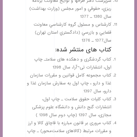
سرپرست دفتر طرحها و لوايح معاونت برنامه
ريزي، حقوقي و امور مجلس (وزارت بهداشت)
سال 1380 ـ 1377
كارشناس و مسئول گروه كارشناسي معاونت
قضايي و بازرسي (دادگستري استان تهران)
سال1377 ـ 1376
کتاب های منتشر شده:
كتاب گردشگری و دهکده های سلامتـ چاپ
اول، انتشارات تی¬آرا، سال 1398
كتاب مجموعه كامل قوانين و مقررات سازمان
غذا و دارو ، چاپ اول به سفارش سازمان غذا و
دارو، سال 1397
كتاب کلیات حقوق سلامت ـ چاپ اول،
انتشارات گنج دانش و دانشگاه علوم پزشکی
مجازی، سال 1397 (چاپ دوم سال 1398 )
كتاب مروری بر قانون مبارزه با قاچاق کالا و ارز
و مقررات مرتبط (کالاهای سلامت‌محور) ـ چاپ