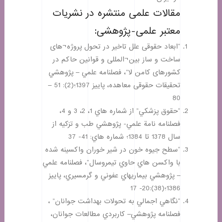
مقالات علمی منتشره در نشریات
معتبر علمی-پژوهشی:
“ابعاد حقوقی علل تاخیر در تحول پروژه¬های
ساخت و ساز بین¬المللی و قوانین حاکم در
کشورهای کامن لا”، فصلنامه علمي – پژوهشي
تحقیقات حقوقی معاهده، پاييز 1397؛(2): 51 –
80
“حقوق پزشكي” از شماره هاي 1، 2، 3 و 4،
فصلنامه نامة علمي- پژوهشي طب و تزكيه از
سال 1378 تا 1384؛ شماره هاي: 41- 37
“سطح جيوه خون در شير خوران واكسينه شده
با واكسن هاي حاوي تيمروسال”، فصلنامه علمي
– پژوهشي بيماريهاي عفوني و گرمسيري، پاييز
1386؛(38):20- 17
“نگاهي اجمالي به تحولات بهداشت جوانان” ،
فصلنامه پژوهشي– كاربردي مطالعات جوانان،