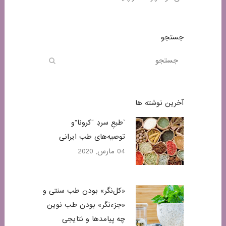
جستجو
آخرین نوشته ها
`طبعِ سردِ “کرونا”و
توصیه‌های طب ایرانی
04 مارس, 2020
«کل‌نگر» بودن طب سنتی و
«جزء‌نگر» بودن طب نوین
چه پیامدها و نتایجی