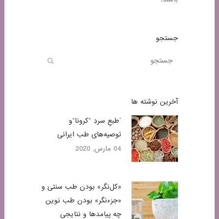
جستجو
آخرین نوشته ها
`طبعِ سردِ “کرونا”و
توصیه‌های طب ایرانی
04 مارس, 2020
«کل‌نگر» بودن طب سنتی و
«جزء‌نگر» بودن طب نوین
چه پیامدها و نتایجی