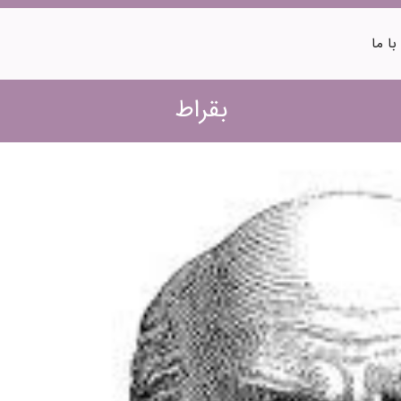
ا ما
بقراط