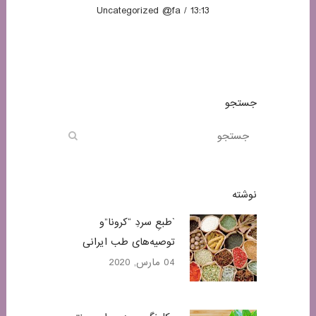
Uncategorized @fa
13:13 /
جستجو
نوشته
`طبعِ سردِ “کرونا”و
توصیه‌های طب ایرانی
04 مارس, 2020