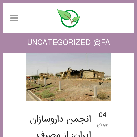
UNCATEGORIZED @FA
04
انجمن داروسازان
جولای
ایران: از مصرف