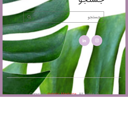
Holistic Medicine
. All rights
© Copyright
reserved
.